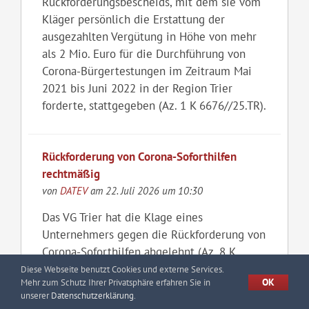
Rückforderungsbescheids, mit dem sie vom
Kläger persönlich die Erstattung der
ausgezahlten Vergütung in Höhe von mehr
als 2 Mio. Euro für die Durchführung von
Corona-Bürgertestungen im Zeitraum Mai
2021 bis Juni 2022 in der Region Trier
forderte, stattgegeben (Az. 1 K 6676//25.TR).
Rückforderung von Corona-Soforthilfen
rechtmäßig
von
DATEV
am 22. Juli 2026 um 10:30
Das VG Trier hat die Klage eines
Unternehmers gegen die Rückforderung von
Corona-Soforthilfen abgelehnt (Az. 8 K
829/26.TR).
Diese Webseite benutzt Cookies und externe Services.
OK
Mehr zum Schutz Ihrer Privatsphäre erfahren Sie in
unserer
Datenschutzerklärung
.